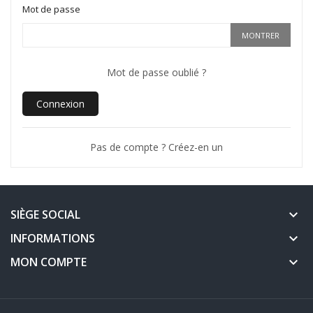
Mot de passe
MONTRER
Mot de passe oublié ?
Connexion
Pas de compte ? Créez-en un
SIÈGE SOCIAL
keyboard_arrow_down
INFORMATIONS
keyboard_arrow_down
MON COMPTE
keyboard_arrow_down